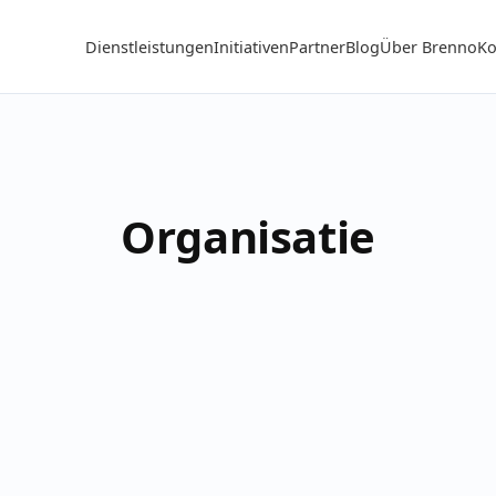
Dienstleistungen
Initiativen
Partner
Blog
Über Brenno
Ko
Organisatie